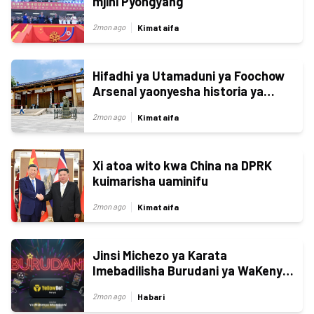
mjini Pyongyang
Kimataifa
2mon ago
Hifadhi ya Utamaduni ya Foochow
Arsenal yaonyesha historia ya
kisasa
Kimataifa
2mon ago
Xi atoa wito kwa China na DPRK
kuimarisha uaminifu
Kimataifa
2mon ago
Jinsi Michezo ya Karata
Imebadilisha Burudani ya WaKenya
Mtandaoni
Habari
2mon ago