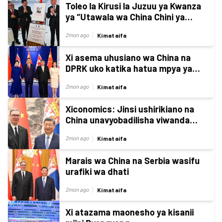
Toleo la Kirusi la Juzuu ya Kwanza
ya “Utawala wa China Chini ya
Uongozi wa Xi Jinping” lazinduliwa
Kimataifa
2mon ago
Xi asema uhusiano wa China na
DPRK uko katika hatua mpya ya
kihistoria
Kimataifa
2mon ago
Xiconomics: Jinsi ushirikiano na
China unavyobadilisha viwanda
nchini Serbia
Kimataifa
2mon ago
Marais wa China na Serbia wasifu
urafiki wa dhati
Kimataifa
2mon ago
Xi atazama maonesho ya kisanii