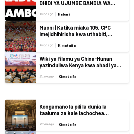
DHIDI YA UJUMBE BANDIA WA
MALIPO YA PAPO HAPO WA FENI
Habari
1mon ago
Maoni | Katika miaka 105, CPC
imejidhihirisha kwa uthabiti,
ubunifu na uongozi
Kimataifa
1mon ago
Wiki ya filamu ya China-Hunan
yazinduliwa Kenya kwa ahadi ya
kuimarisha uhusiano
Kimataifa
2mon ago
Kongamano la pili la dunia la
taaluma za kale lachochea
mazungumzo kati ya ustaarabu
Kimataifa
2mon ago