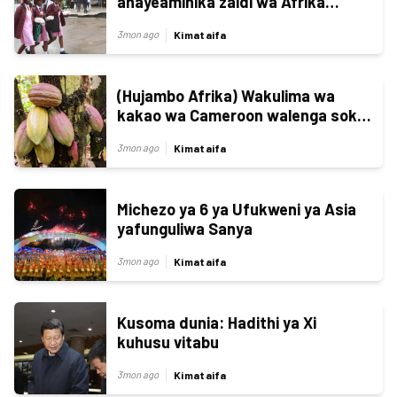
anayeaminika zaidi wa Afrika
katika kushirikiana fursa
Kimataifa
3mon ago
(Hujambo Afrika) Wakulima wa
kakao wa Cameroon walenga soko
kubwa la China
Kimataifa
3mon ago
Michezo ya 6 ya Ufukweni ya Asia
yafunguliwa Sanya
Kimataifa
3mon ago
Kusoma dunia: Hadithi ya Xi
kuhusu vitabu
Kimataifa
3mon ago