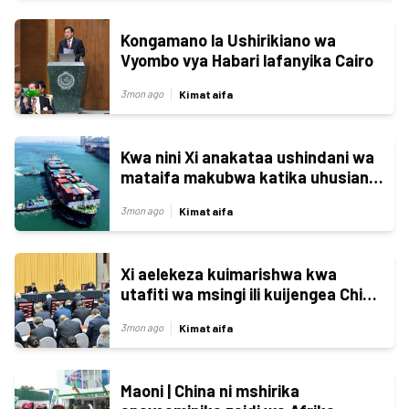
Kongamano la Ushirikiano wa
Vyombo vya Habari lafanyika Cairo
Kimataifa
3mon ago
Kwa nini Xi anakataa ushindani wa
mataifa makubwa katika uhusiano
wa China na Marekani
Kimataifa
3mon ago
Xi aelekeza kuimarishwa kwa
utafiti wa msingi ili kuijengea China
nguvu
Kimataifa
3mon ago
Maoni | China ni mshirika